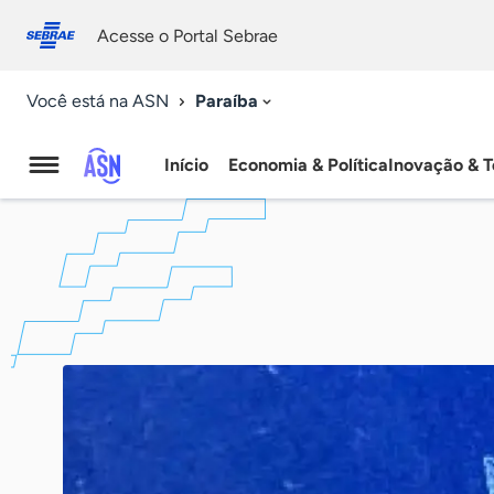
Fale
Acessibilidade
conosco
0
Acesse o Portal Sebrae
9
Paraíba
Você está na ASN
Início
Economia & Política
Inovação & T
Agência
Sebrae
de
Notícias