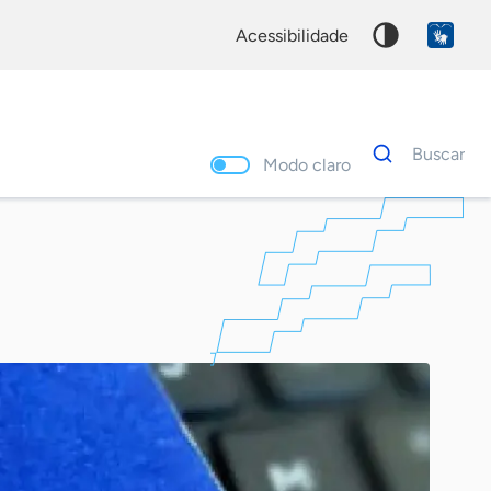
acessibilidade
Dados
Buscar
para
Modo claro
busca
Palavra
chave