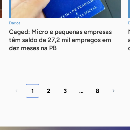
Dados
Caged: Micro e pequenas empresas
têm saldo de 27,2 mil empregos em
dez meses na PB
1
2
3
...
8