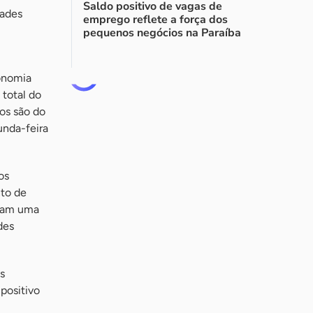
Saldo positivo de vagas de
dades
emprego reflete a força dos
pequenos negócios na Paraíba
onomia
total do
os são do
nda-feira
os
nto de
tram uma
des
s
 positivo