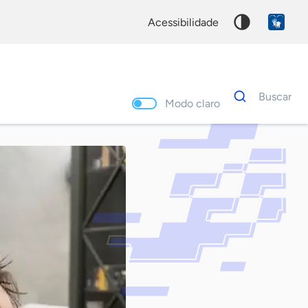
acessibilidade
Dados
Buscar
para
Modo claro
busca
Palavra
chave