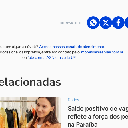
COMPARTILHE
Acesse nossos canais de atendimento
ou com alguma dúvida?
.
imprensa@sebrae.com.br
rofissional da imprensa, entre em contato pelo
fale com a ASN em cada UF
ou
relacionadas
Dados
Saldo positivo de v
reflete a força dos 
na Paraíba