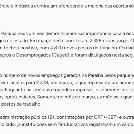
ércio e indústria continuam oferecendo a maioria das oportuni
 Paraíba mais um vez demonstraram sua importância para a ec
s no estado. Em março deste ano, foram 2.328 novas vagas. O 
m fechou positivo, com 4.870 novos postos de trabalho. Os dad
gados e Desempregados (Caged) e foram divulgados nesta segu
o número de novos empregos gerados na Paraíba pelos pequen
, em janeiro, para 2.328, em março, o que representa um aume
. Enquanto nas médias e grandes empresas, os números mos
s oportunidades. Somente no mês de março, as médias e gran
postos de trabalho.
ministração pública (2), contratações por CPF (-327) e outra
ro lado, já instituições sem fins lucrativos registraram um saldo