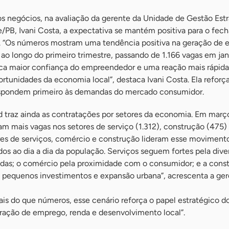
 negócios, na avaliação da gerente da Unidade de Gestão Estr
PB, Ivani Costa, a expectativa se mantém positiva para o fe
o. “Os números mostram uma tendência positiva na geração de
o longo do primeiro trimestre, passando de 1.166 vagas em jan
ica maior confiança do empreendedor e uma reação mais rápida
tunidades da economia local”, destaca Ivani Costa. Ela reforç
spondem primeiro às demandas do mercado consumidor.
traz ainda as contratações por setores da economia. Em março
m mais vagas nos setores de serviço (1.312), construção (475)
res de serviços, comércio e construção lideram esse moviment
os ao dia a dia da população. Serviços seguem fortes pela dive
das; o comércio pela proximidade com o consumidor; e a cons
 pequenos investimentos e expansão urbana”, acrescenta a ge
ais do que números, esse cenário reforça o papel estratégico d
ação de emprego, renda e desenvolvimento local”.