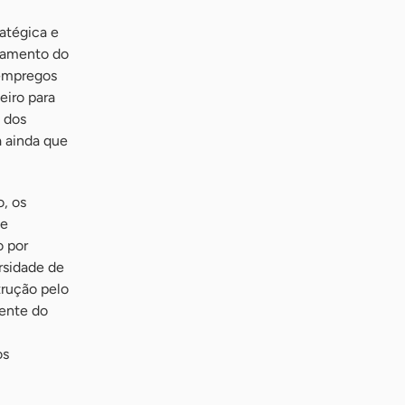
atégica e
chamento do
 empregos
eiro para
 dos
a ainda que
, os
 e
o por
rsidade de
trução pelo
rente do
os