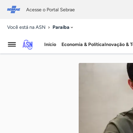
Fale
Acessibilidade
conosco
0
Acesse o Portal Sebrae
9
Paraíba
Você está na ASN
Início
Economia & Política
Inovação & T
Agência
Sebrae
de
Notícias