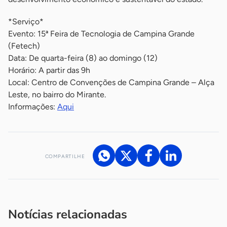
*Serviço*
Evento: 15ª Feira de Tecnologia de Campina Grande
(Fetech)
Data: De quarta-feira (8) ao domingo (12)
Horário: A partir das 9h
Local: Centro de Convenções de Campina Grande – Alça
Leste, no bairro do Mirante.
Informações:
Aqui
COMPARTILHE
Acesse nossos canais de atendimento
Ficou com alguma dúvida?
.
Se
você é um profissional da imprensa, entre em contato pelo
imprensa@sebrae.com.br
fale com a ASN em cada UF
ou
Notícias relacionadas