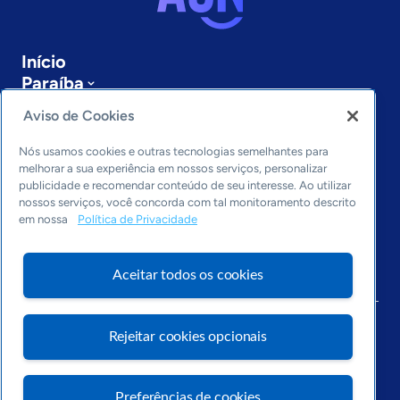
Início
Paraíba
Sobre a ASN
Aviso de Cookies
Últimas notícias
Entre em contato
Nós usamos cookies e outras tecnologias semelhantes para
Editorias
melhorar a sua experiência em nossos serviços, personalizar
publicidade e recomendar conteúdo de seu interesse. Ao utilizar
Economia & Política
nossos serviços, você concorda com tal monitoramento descrito
em nossa
Política de Privacidade
Inovação & Tecnologia
Cultura empreendedora
Dados
Aceitar todos os cookies
Arquivo
Rejeitar cookies opcionais
Preferências de cookies