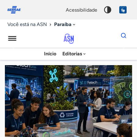
Fale
Acessibilidade
conosco
0
acessibilidade
9
Paraíba
Você está na ASN
Dados
para
busca
Agência
Início
Editorias
Palavra
Sebrae
chave
de
Notícias