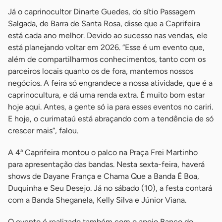
Já o caprinocultor Dinarte Guedes, do sítio Passagem
Salgada, de Barra de Santa Rosa, disse que a Caprifeira
está cada ano melhor. Devido ao sucesso nas vendas, ele
está planejando voltar em 2026. “Esse é um evento que,
além de compartilharmos conhecimentos, tanto com os
parceiros locais quanto os de fora, mantemos nossos
negócios. A feira só engrandece a nossa atividade, que é a
caprinocultura, e dá uma renda extra. É muito bom estar
hoje aqui. Antes, a gente só ia para esses eventos no cariri.
E hoje, o curimataú está abraçando com a tendência de só
crescer mais”, falou.
A 4ª Caprifeira montou o palco na Praça Frei Martinho
para apresentação das bandas. Nesta sexta-feira, haverá
shows de Dayane França e Chama Que a Banda É Boa,
Duquinha e Seu Desejo. Já no sábado (10), a festa contará
com a Banda Sheganela, Kelly Silva e Júnior Viana.
O evento é realizado também com o apoio Banco do