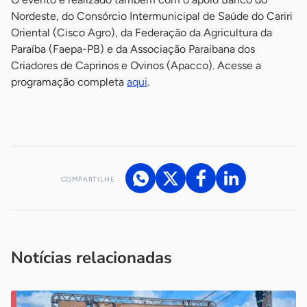
Nordeste, do Consórcio Intermunicipal de Saúde do Cariri
Oriental (Cisco Agro), da Federação da Agricultura da
Paraíba (Faepa-PB) e da Associação Paraibana dos
Criadores de Caprinos e Ovinos (Apacco). Acesse a
programação completa
aqui
.
-
COMPARTILHE
Acesse nossos canais de atendimento
Ficou com alguma dúvida?
.
Se
você é um profissional da imprensa, entre em contato pelo
imprensa@sebrae.com.br
fale com a ASN em cada UF
ou
Notícias relacionadas