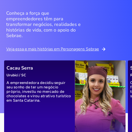
Conheça a força que
empreendedores têm para
transformar negócios, realidades e
histórias de vida, com o apoio do
Sebrae.
Veja essa e mais histórias em Personagens Sebrae
Cacau Serra
Urubici / SC
R
A empreendedora decidiu seguir
seu sonho de ter um negócio
próprio, investiu no mercado de
chocolates e virou atrativo turístico
em Santa Catarina.