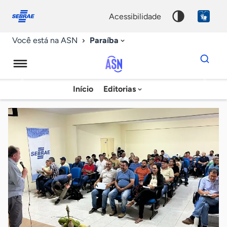
Fale
Acessibilidade
conosco
0
acessibilidade
9
Paraíba
Você está na ASN
Dados
para
busca
Agência
Início
Editorias
Palavra
Sebrae
chave
de
Notícias