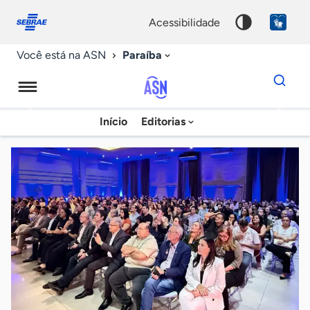
Fale
Acessibilidade
conosco
0
acessibilidade
9
Paraíba
Você está na ASN
Dados
para
busca
Agência
Início
Editorias
Palavra
Sebrae
chave
de
Notícias