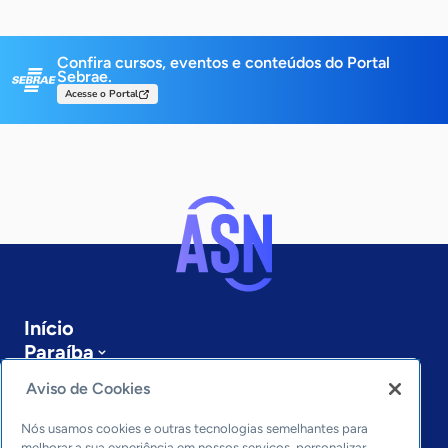
Confira cursos, eventos e conteúdos do Portal
Sebrae.
Acesse o Portal
Início
Paraíba
Sobre a ASN
Aviso de Cookies
Últimas notícias
Entre em contato
Nós usamos cookies e outras tecnologias semelhantes para
melhorar a sua experiência em nossos serviços, personalizar