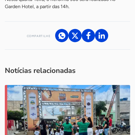
Garden Hotel, a partir das 14h.
COMPARTILHE
Acesse nossos canais de atendimento
Ficou com alguma dúvida?
.
Se
você é um profissional da imprensa, entre em contato pelo
imprensa@sebrae.com.br
fale com a ASN em cada UF
ou
Notícias relacionadas