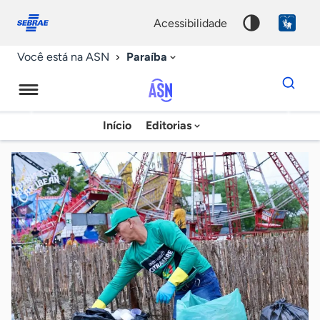
Fale
Acessibilidade
conosco
0
acessibilidade
9
Paraíba
Você está na ASN
Dados
para
busca
Agência
Início
Editorias
Palavra
Sebrae
chave
de
Notícias