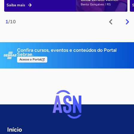
Bento Gonçalves / RS
Saiba mais
1
/10
Confira cursos, eventos e conteúdos do Portal
Sebrae.
Acesse o Portal
Início