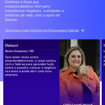
Conheça a força que
empreendedores têm para
transformar negócios, realidades e
histórias de vida, com o apoio do
Sebrae.
Veja essa e mais histórias em Personagens Sebrae
Delucci
Bento Gonçalves / RS
L
Sem saber muito sobre
empreendedorismo, o casal contou
com o Sebrae para aprender tudo
sobre o assunto, colocar o negócio
nos eixos e ainda abrir uma nova
empresa
Cíntia Ceriotti Weirich