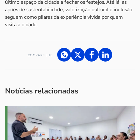
último espaço da cidade a fechar os festejos. Até lá, as
ações de sustentabilidade, valorização cultural e inclusão
seguem como pilares da experiência vivida por quem
visita a cidade.
COMPARTILHE
Acesse nossos canais de atendimento
Ficou com alguma dúvida?
.
Se
você é um profissional da imprensa, entre em contato pelo
imprensa@sebrae.com.br
fale com a ASN em cada UF
ou
Notícias relacionadas