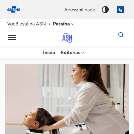
Fale
Acessibilidade
conosco
0
acessibilidade
9
Paraíba
Você está na ASN
Dados
para
busca
Agência
Início
Editorias
Palavra
Sebrae
chave
de
Notícias