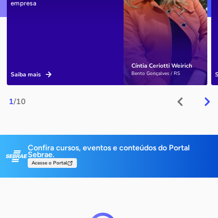
empresa
Cíntia Ceriotti Weirich
Bento Gonçalves / RS
Saiba mais
1
/10
Confira cursos, eventos e conteúdos do Portal
Sebrae.
Acesse o Portal