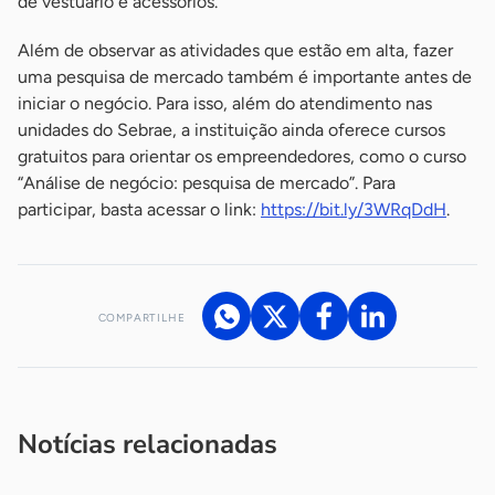
de vestuário e acessórios.
Além de observar as atividades que estão em alta, fazer
uma pesquisa de mercado também é importante antes de
iniciar o negócio. Para isso, além do atendimento nas
unidades do Sebrae, a instituição ainda oferece cursos
gratuitos para orientar os empreendedores, como o curso
“Análise de negócio: pesquisa de mercado”. Para
participar, basta acessar o link:
https://bit.ly/3WRqDdH
.
COMPARTILHE
Acesse nossos canais de atendimento
Ficou com alguma dúvida?
.
Se
você é um profissional da imprensa, entre em contato pelo
imprensa@sebrae.com.br
fale com a ASN em cada UF
ou
Notícias relacionadas