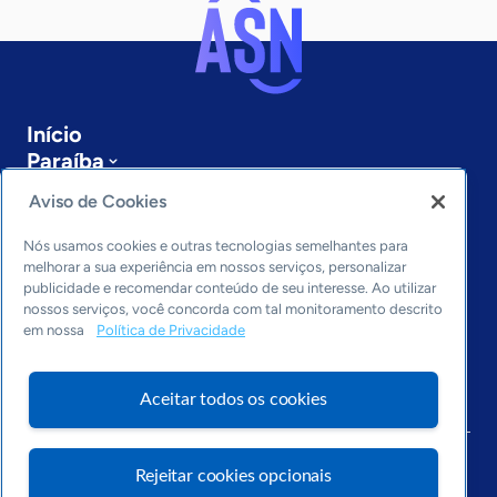
Início
Paraíba
Sobre a ASN
Aviso de Cookies
Últimas notícias
Entre em contato
Nós usamos cookies e outras tecnologias semelhantes para
Editorias
melhorar a sua experiência em nossos serviços, personalizar
publicidade e recomendar conteúdo de seu interesse. Ao utilizar
Economia & Política
nossos serviços, você concorda com tal monitoramento descrito
em nossa
Política de Privacidade
Inovação & Tecnologia
Cultura empreendedora
Dados
Aceitar todos os cookies
Arquivo
Rejeitar cookies opcionais