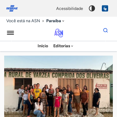
Fale
Acessibilidade
conosco
0
acessibilidade
9
Paraíba
Você está na ASN
Dados
para
busca
Agência
Início
Editorias
Palavra
Sebrae
chave
de
Notícias