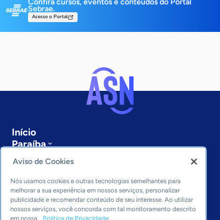
Confira cursos, eventos e conteúdos do Portal
Sebrae.
Acesse o Portal
Início
Paraíba
Sobre a ASN
Aviso de Cookies
Últimas notícias
Entre em contato
Nós usamos cookies e outras tecnologias semelhantes para
Editorias
melhorar a sua experiência em nossos serviços, personalizar
publicidade e recomendar conteúdo de seu interesse. Ao utilizar
Economia & Política
nossos serviços, você concorda com tal monitoramento descrito
em nossa
Política de Privacidade