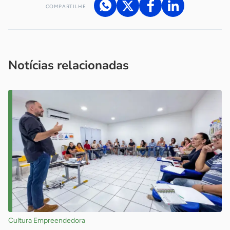
COMPARTILHE
Acesse nossos canais de atendimento
Ficou com alguma dúvida?
.
Se
você é um profissional da imprensa, entre em contato pelo
imprensa@sebrae.com.br
fale com a ASN em cada UF
ou
Notícias relacionadas
Cultura Empreendedora