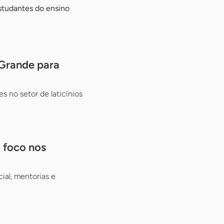
studantes do ensino
 Grande para
s no setor de laticínios
m foco nos
ial, mentorias e