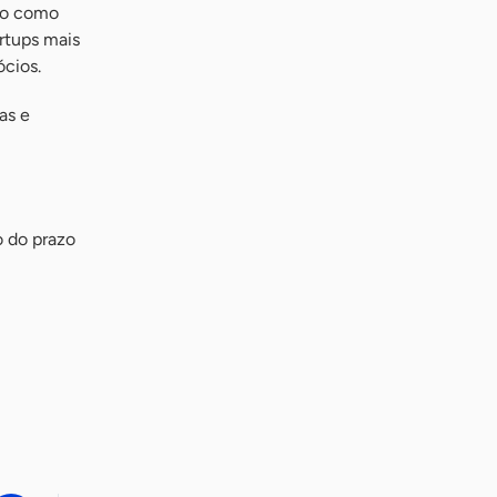
do como
rtups mais
ócios.
as e
o do prazo