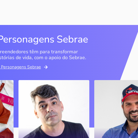
Personagens Sebrae
reendedores têm para transformar
stórias de vida, com o apoio do Sebrae.
em Personagens Sebrae
ma
Bipp Tecnologia
Criatório Neve
Picos / PI
Sobrália / MG
Marcus Linhares
História
transformou a tese do
doutorado em negócio