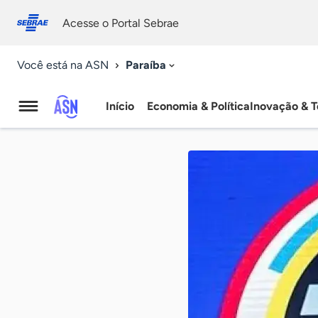
Fale
Acessibilidade
conosco
0
Acesse o Portal Sebrae
9
Paraíba
Você está na ASN
Início
Economia & Política
Inovação & T
Agência
Sebrae
de
Notícias