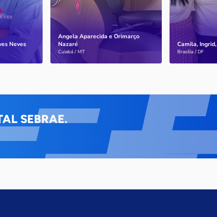
Angela Aparecida e Orimarço
lves Neves
Nazaré
Camila, Ingrid,
Saiba mais
Saiba mais
Cuiabá / MT
Brasília / DF
AL SEBRAE.