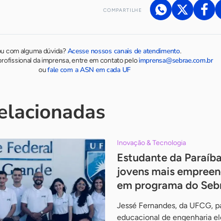
COMPARTILHE
Acesse nossos canais de atendimento
ou com alguma dúvida?
.
imprensa@sebrae.com.br
rofissional da imprensa, entre em contato pelo
fale com a ASN em cada UF
ou
relacionadas
Inovação & Tecnologia
Estudante da Paraíba
jovens mais empreen
em programa do Seb
Jessé Fernandes, da UFCG, pa
educacional de engenharia el