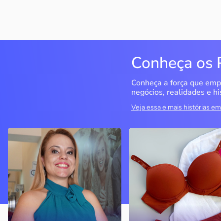
Conheça os 
Conheça a força que emp
negócios, realidades e hi
Veja essa e mais histórias 
QualiMedi Saúde
Miragem Moda Ínti
Londrina / PR
Pérola / PR
Crisanália Cinagava e
Com o apoio do Sebrae, a
Fernando Cinagava abriram
empresa cresceu e
clínica com atendimento de
atualmente conta com
nível particular com preço
quatro lojas
acessível