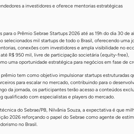
endedores a investidores e oferece mentorias estratégicas
es para o Prêmio Sebrae Startups 2026 até as 19h do dia 30 de a
rão selecionados mil startups de todo o Brasil, oferecendo uma 
orias, conexões com investidores e ampla visibilidade no ec
até R$ 950 mil, livre de participação societária (equity-free),
mo uma oportunidade estratégica para negócios em fase de c
 prêmio tem como objetivo impulsionar startups estruturadas 
arceiros para escalar no mercado, contribuindo para o desenvo
go da jornada, os participantes terão acesso a conteúdos exclu
g qualificado com especialistas e players do mercado.
técnica do Sebrae/PB, Nilvânia Souza, a expectativa é que mil
dição 2026 reforçando o papel do Sebrae como agente de estím
orismo no Brasil.