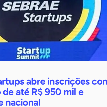
artups abre inscrições co
 de até R$ 950 mil e
de nacional