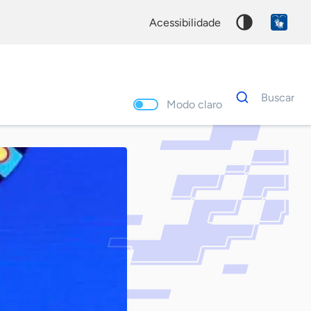
acessibilidade
Dados
Buscar
para
Modo claro
busca
Palavra
chave