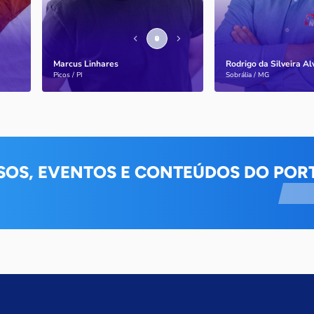
Marcus Linhares
Rodrigo da Silveira A
Saiba mais
Saiba mais
Picos / PI
Sobrália / MG
SOS, EVENTOS E CONTEÚDOS DO PORT