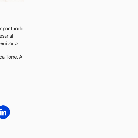
 impactando
sarial,
rritório.
da Torre. A