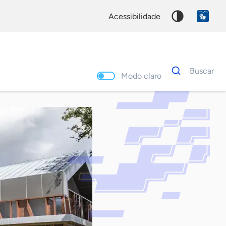
acessibilidade
Dados
Buscar
para
Modo claro
busca
Palavra
chave