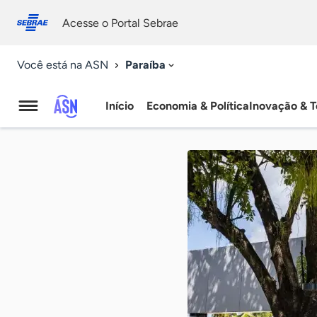
Fale
Acessibilidade
conosco
0
Acesse o Portal Sebrae
9
Paraíba
Você está na ASN
Início
Economia & Política
Inovação & T
Agência
Sebrae
de
Notícias