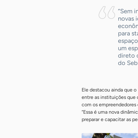
“Sem i
novas 
econôm
para st
espaço
um espa
direto
do Seb
Ele destacou ainda que o
entre as instituições q
com os empreendedores e
“Essa é uma nova dinâmica
preparar e capacitar as p