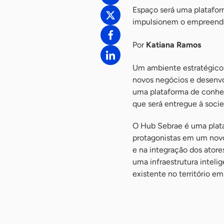
Espaço será uma platafor
impulsionem o empreended
Por
Katiana Ramos
Um ambiente estratégico 
novos negócios e desenv
uma plataforma de conhe
que será entregue à socie
O Hub Sebrae é uma plata
protagonistas em um nov
e na integração dos ator
uma infraestrutura inteli
existente no território e
-