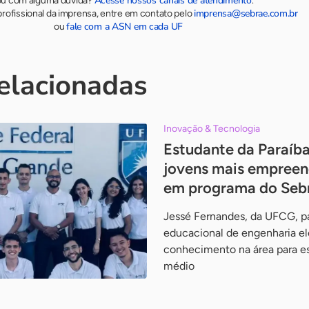
Acesse nossos canais de atendimento
ou com alguma dúvida?
.
imprensa@sebrae.com.br
rofissional da imprensa, entre em contato pelo
fale com a ASN em cada UF
ou
relacionadas
Inovação & Tecnologia
Estudante da Paraíba
jovens mais empreen
em programa do Seb
Jessé Fernandes, da UFCG, pa
educacional de engenharia el
conhecimento na área para e
médio