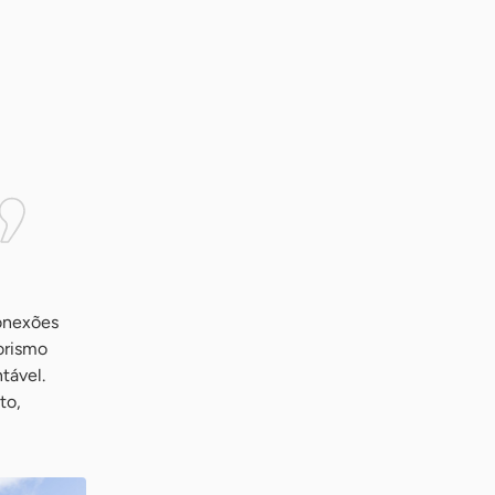
conexões
orismo
tável.
to,