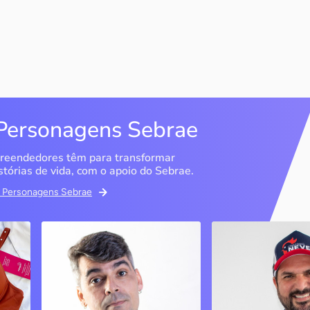
Personagens Sebrae
reendedores têm para transformar
stórias de vida, com o apoio do Sebrae.
em Personagens Sebrae
ma
Bipp Tecnologia
Criatório Neve
Picos / PI
Sobrália / MG
Marcus Linhares
História
transformou a tese do
doutorado em negócio