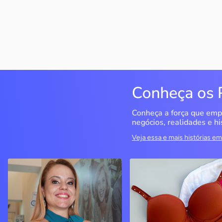
Conheça os 
Conheça a força que emp
negócios, realidades e hi
Veja essa e mais histórias 
QualiMedi Saúde
Miragem Moda Ínti
Londrina / PR
Pérola / PR
Crisanália Cinagava e
Com o apoio do Sebrae, a
Fernando Cinagava abriram
empresa cresceu e
clínica com atendimento de
atualmente conta com