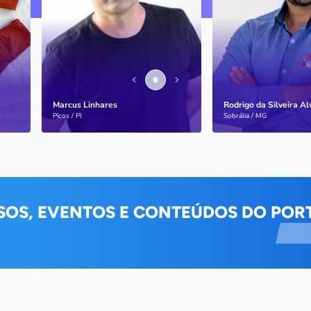
Marcus Linhares
Rodrigo da Silveira A
Saiba mais
Saiba mais
Picos / PI
Sobrália / MG
SOS, EVENTOS E CONTEÚDOS DO PORT