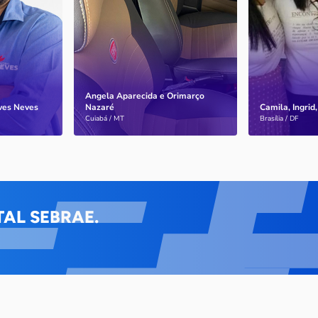
terapêutico
variedade de serviços para
atendimento 
automóveis, lanchas e
fora de clíni
barcos.
consultórios
Angela Aparecida e Orimarço
lves Neves
Nazaré
Camila, Ingrid,
Saiba mais
Saiba mais
Cuiabá / MT
Brasília / DF
AL SEBRAE.