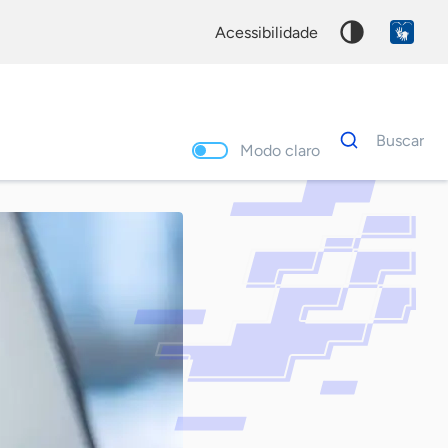
acessibilidade
Dados
Buscar
para
Modo claro
busca
Palavra
chave