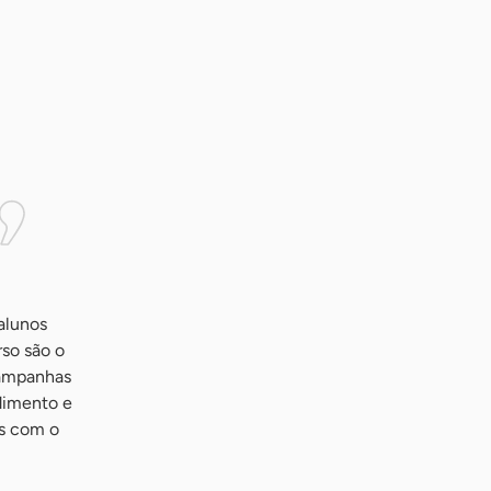
alunos
rso são o
campanhas
ndimento e
is com o