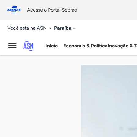
Fale
Acessibilidade
conosco
0
Acesse o Portal Sebrae
9
Paraíba
Você está na ASN
Início
Economia & Política
Inovação & T
Agência
Sebrae
de
Notícias