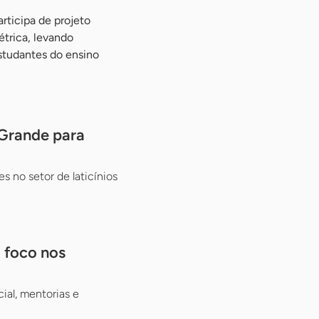
rticipa de projeto
étrica, levando
studantes do ensino
 Grande para
s no setor de laticínios
m foco nos
ial, mentorias e