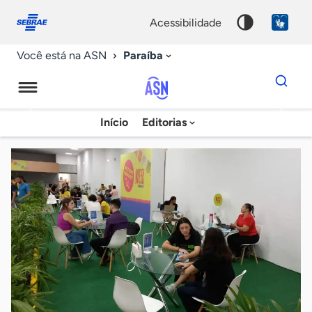
Fale
Acessibilidade
conosco
0
acessibilidade
9
Paraíba
Você está na ASN
Dados
para
busca
Agência
Início
Editorias
Palavra
Sebrae
chave
de
Notícias