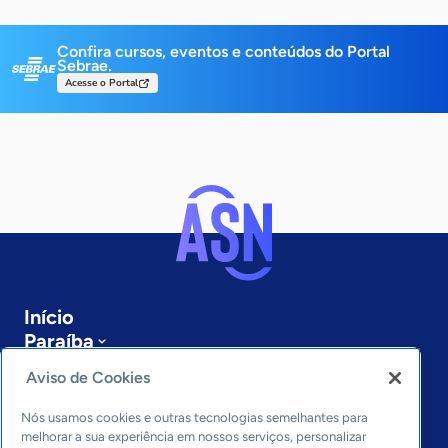
Confira cursos, eventos e conteúdos do Portal
Sebrae.
Acesse o Portal
Início
Paraíba
Sobre a ASN
Aviso de Cookies
Últimas notícias
Entre em contato
Nós usamos cookies e outras tecnologias semelhantes para
Editorias
melhorar a sua experiência em nossos serviços, personalizar