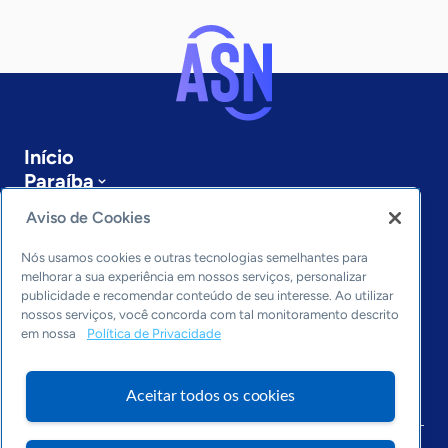
Início
Paraíba
Sobre a ASN
Aviso de Cookies
Últimas notícias
Entre em contato
Nós usamos cookies e outras tecnologias semelhantes para
Editorias
melhorar a sua experiência em nossos serviços, personalizar
publicidade e recomendar conteúdo de seu interesse. Ao utilizar
Economia & Política
nossos serviços, você concorda com tal monitoramento descrito
em nossa
Política de Privacidade
Inovação & Tecnologia
Cultura empreendedora
Dados
Aceitar todos os cookies
Arquivo