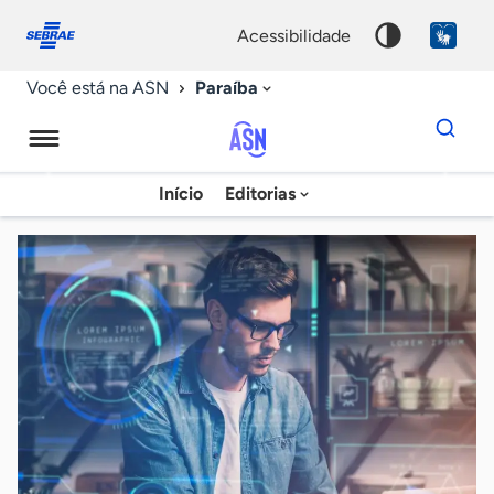
Fale
Acessibilidade
conosco
0
acessibilidade
9
Paraíba
Você está na ASN
Dados
para
busca
Agência
Início
Editorias
Palavra
Sebrae
chave
de
Notícias