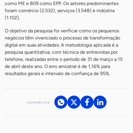
como ME e 809 como EPP. Os setores predominantes
foram comércio (2.532), serviços (3.548) e indústria
(1.102).
O objetivo da pesquisa foi verificar como os pequenos
negócios têm vivenciado o processo de transformação
digital em suas atividades. A metodologia aplicada é a
pesquisa quantitativa, com técnica de entrevistas por
telefone, realizadas entre o período de 31 de março a 15
de abril deste ano. O erro amostral é de 1,16% para
resultados gerais e intervalo de confiança de 95%.
COMPARTILHE
Acesse nossos canais de atendimento
Ficou com alguma dúvida?
.
Se
você é um profissional da imprensa, entre em contato pelo
imprensa@sebrae.com.br
fale com a ASN em cada UF
ou