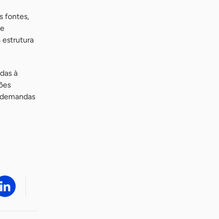
s fontes,
de
 estrutura
das à
ões
s demandas