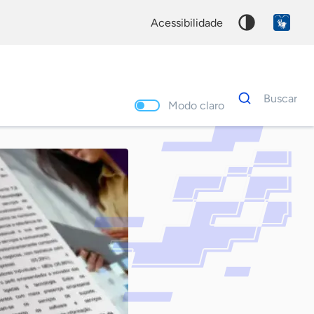
acessibilidade
Dados
Buscar
para
Modo claro
busca
Palavra
chave