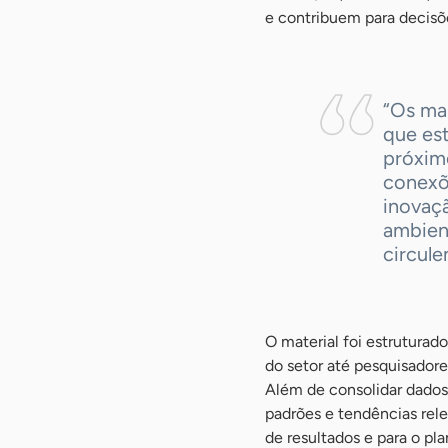
e contribuem para decisõ
“Os mai
que es
próximo
conexõe
inovaçã
ambien
circule
O material foi estruturad
do setor até pesquisador
Além de consolidar dados
padrões e tendências rel
de resultados e para o p