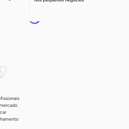
nos pequenos negócios
fissionais
 mercado.
car
anhamento