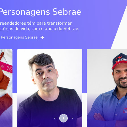
Personagens Sebrae
reendedores têm para transformar
stórias de vida, com o apoio do Sebrae.
em Personagens Sebrae
ma
Bipp Tecnologia
Criatório Neve
Picos / PI
Sobrália / MG
Marcus Linhares
História
transformou a tese do
doutorado em negócio