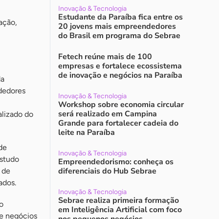
Inovação & Tecnologia
Estudante da Paraíba fica entre os
ação,
20 jovens mais empreendedores
do Brasil em programa do Sebrae
Fetech reúne mais de 100
empresas e fortalece ecossistema
de inovação e negócios na Paraíba
da
dedores
Inovação & Tecnologia
Workshop sobre economia circular
será realizado em Campina
alizado do
Grande para fortalecer cadeia do
leite na Paraíba
de
Inovação & Tecnologia
estudo
Empreendedorismo: conheça os
diferenciais do Hub Sebrae
 de
ados.
Inovação & Tecnologia
Sebrae realiza primeira formação
o
em Inteligência Artificial com foco
de negócios