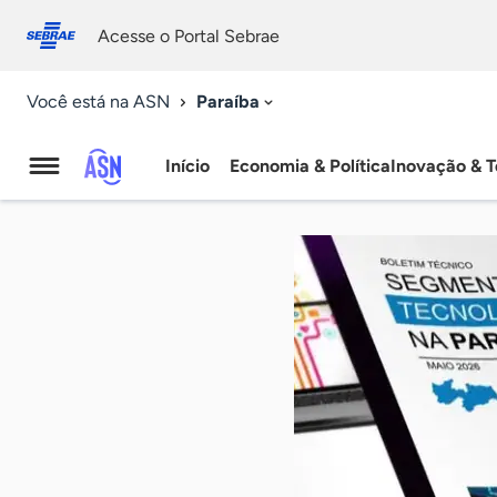
Fale
Acessibilidade
conosco
0
Acesse o Portal Sebrae
9
Paraíba
Você está na ASN
Início
Economia & Política
Inovação & T
Agência
Sebrae
de
Notícias