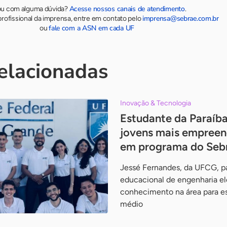
Acesse nossos canais de atendimento
ou com alguma dúvida?
.
imprensa@sebrae.com.br
rofissional da imprensa, entre em contato pelo
fale com a ASN em cada UF
ou
relacionadas
Inovação & Tecnologia
Estudante da Paraíba
jovens mais empreen
em programa do Seb
Jessé Fernandes, da UFCG, pa
educacional de engenharia el
conhecimento na área para e
médio