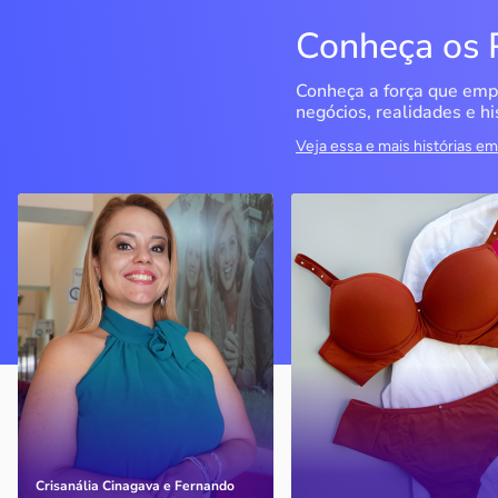
Conheça os 
Conheça a força que emp
negócios, realidades e hi
Veja essa e mais histórias 
QualiMedi Saúde
Miragem Moda Ínti
Londrina / PR
Pérola / PR
Crisanália Cinagava e
Com o apoio do Sebrae, a
Fernando Cinagava abriram
empresa cresceu e
clínica com atendimento de
atualmente conta com
nível particular com preço
quatro lojas
acessível
Crisanália Cinagava e Fernando