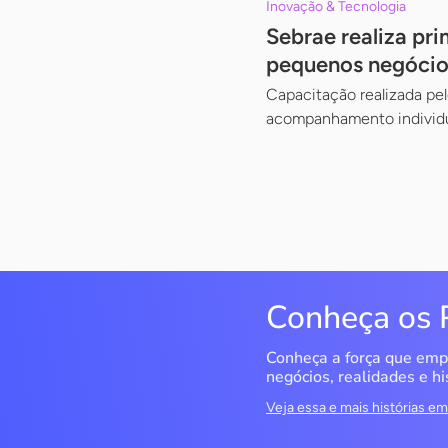
Inovação & Tecnologia
Sebrae realiza pri
pequenos negócio
Capacitação realizada pe
acompanhamento individ
Conheça os 
Conheça a força que emp
negócios, realidades e hi
Veja essa e mais histórias 