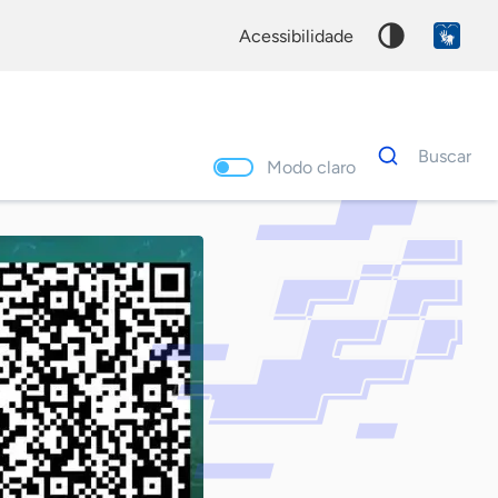
acessibilidade
Dados
Buscar
para
Modo claro
busca
Palavra
chave