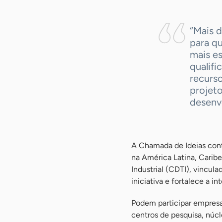
“Mais d
para q
mais es
qualifi
recurs
projet
desenv
A Chamada de Ideias cont
na América Latina, Caribe
Industrial (CDTI), vincul
iniciativa e fortalece a 
Podem participar empresas
centros de pesquisa, núc