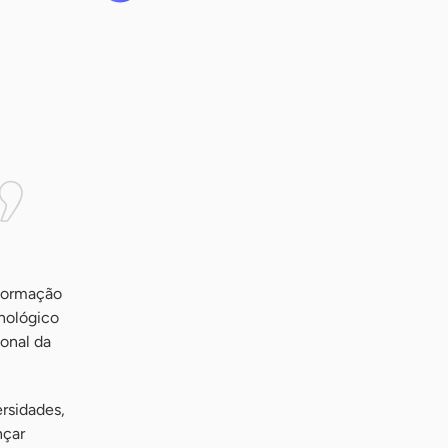
nformação
cnológico
ional da
ersidades,
nçar