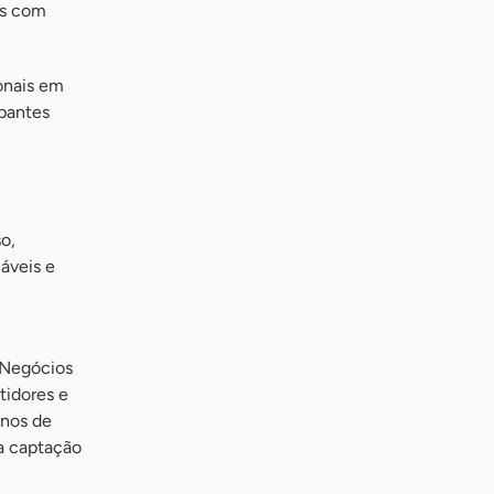
as com
ionais em
ipantes
o,
áveis e
 Negócios
tidores e
anos de
ra captação