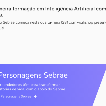
meira formação em Inteligência Artificial co
s
lo Sebrae começa nesta quarta-feira (28) com workshop presenc
ual
Personagens Sebrae
reendedores têm para transformar
stórias de vida, com o apoio do Sebrae.
em Personagens Sebrae