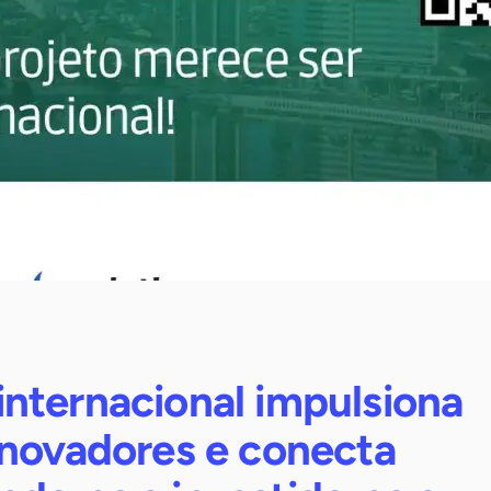
nternacional impulsiona
inovadores e conecta