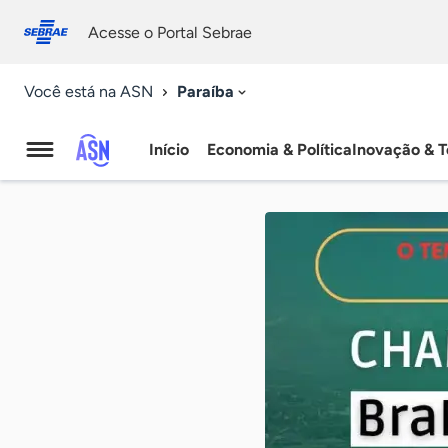
Fale
Acessibilidade
conosco
0
Acesse o Portal Sebrae
9
Paraíba
Você está na ASN
Início
Economia & Política
Inovação & T
Agência
Sebrae
de
Notícias