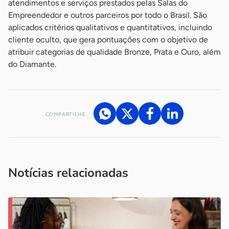
atendimentos e serviços prestados pelas Salas do
Empreendedor e outros parceiros por todo o Brasil. São
aplicados critérios qualitativos e quantitativos, incluindo
cliente oculto, que gera pontuações com o objetivo de
atribuir categorias de qualidade Bronze, Prata e Ouro, além
do Diamante.
COMPARTILHE
Acesse nossos canais de atendimento
Ficou com alguma dúvida?
.
Se
você é um profissional da imprensa, entre em contato pelo
imprensa@sebrae.com.br
fale com a ASN em cada UF
ou
Notícias relacionadas