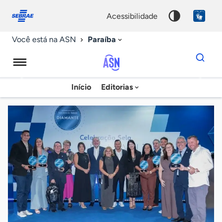
Fale
Acessibilidade
conosco
0
acessibilidade
9
Paraíba
Você está na ASN
Dados
para
busca
Agência
Início
Editorias
Palavra
Sebrae
chave
de
Notícias