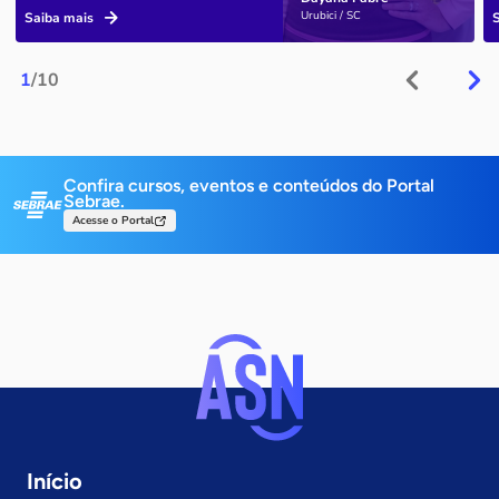
Urubici / SC
Saiba mais
1
/10
Confira cursos, eventos e conteúdos do Portal
Sebrae.
Acesse o Portal
Início