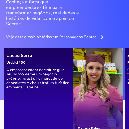
Conheça a força que
empreendedores têm para
transformar negócios, realidades e
histórias de vida, com o apoio do
Sebrae.
Veja essa e mais histórias em Personagens Sebrae
Cacau Serra
Urubici / SC
R
A empreendedora decidiu seguir
seu sonho de ter um negócio
próprio, investiu no mercado de
chocolates e virou atrativo turístico
em Santa Catarina.
Dayana Fabre