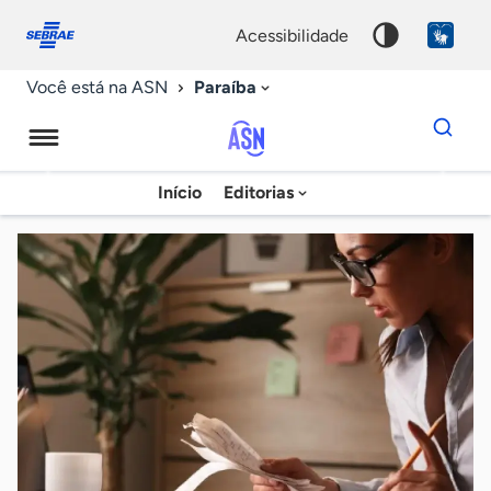
Fale
Acessibilidade
conosco
0
acessibilidade
9
Paraíba
Você está na ASN
Dados
para
busca
Agência
Início
Editorias
Palavra
Sebrae
chave
de
Notícias