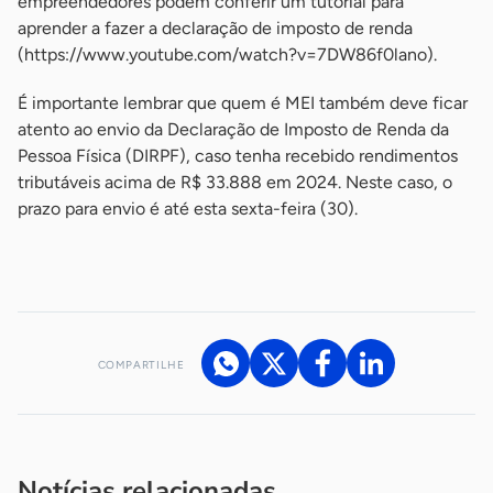
empreendedores podem conferir um tutorial para
aprender a fazer a declaração de imposto de renda
(https://www.youtube.com/watch?v=7DW86f0lano).
É importante lembrar que quem é MEI também deve ficar
atento ao envio da Declaração de Imposto de Renda da
Pessoa Física (DIRPF), caso tenha recebido rendimentos
tributáveis acima de R$ 33.888 em 2024. Neste caso, o
prazo para envio é até esta sexta-feira (30).
-
COMPARTILHE
Acesse nossos canais de atendimento
Ficou com alguma dúvida?
.
Se
você é um profissional da imprensa, entre em contato pelo
imprensa@sebrae.com.br
fale com a ASN em cada UF
ou
Notícias relacionadas