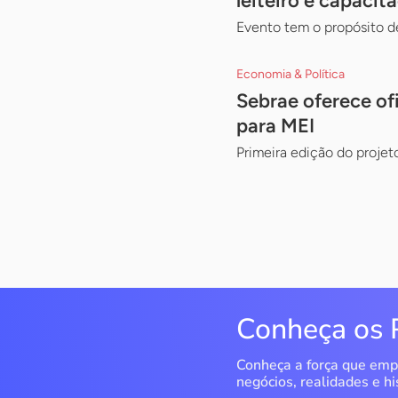
leiteiro e capacit
Evento tem o propósito d
Economia & Política
Sebrae oferece ofi
para MEI
Primeira edição do projet
Conheça os 
Conheça a força que emp
negócios, realidades e hi