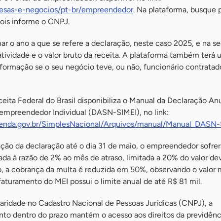
esas-e-negocios/pt-br/empreendedor
. Na plataforma, busque 
pois informe o CNPJ.
ar o ano a que se refere a declaração, neste caso 2025, e na s
tividade e o valor bruto da receita. A plataforma também terá
formação se o seu negócio teve, ou não, funcionário contratad
eita Federal do Brasil disponibiliza o Manual da Declaração An
oempreendedor Individual (DASN-SIMEI), no link:
zenda.gov.br/SimplesNacional/Arquivos/manual/Manual_DASN-S
ção da declaração até o dia 31 de maio, o empreendedor sofrer
da à razão de 2% ao mês de atraso, limitada a 20% do valor de
, a cobrança da multa é reduzida em 50%, observando o valor
aturamento do MEI possui o limite anual de até R$ 81 mil.
aridade no Cadastro Nacional de Pessoas Jurídicas (CNPJ), a
o dentro do prazo mantém o acesso aos direitos da previdênci