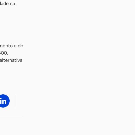
idade na
amento e do
800,
alternativa