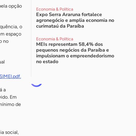
pela opção
Economia & Política
Expo Serra Araruna fortalece
agronegócio e amplia economia no
curimataú da Paraíba
equência, o
 um espaço
Economia & Política
o no
MEIs representam 58,4% dos
pequenos negócios da Paraíba e
impulsionam o empreendedorismo
no estado
ual
IMEI.pdf.
á a
vido. Em
 mínimo de
a social,