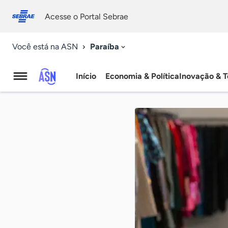
Fale
Acessibilidade
conosco
0
Acesse o Portal Sebrae
9
Paraíba
Você está na ASN
Início
Economia & Política
Inovação & T
Agência
Sebrae
de
Notícias