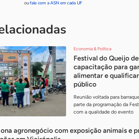
fale com a ASN em cada UF
ou
relacionadas
Economia & Política
Festival do Queijo d
capacitação para gar
alimentar e qualific
público
Reunião voltada para barraque
parte da programação da Fes
com a qualidade do evento
iona agronegócio com exposição animais e pr