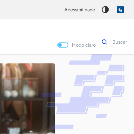
acessibilidade
Dados
Buscar
para
Modo claro
busca
Palavra
chave