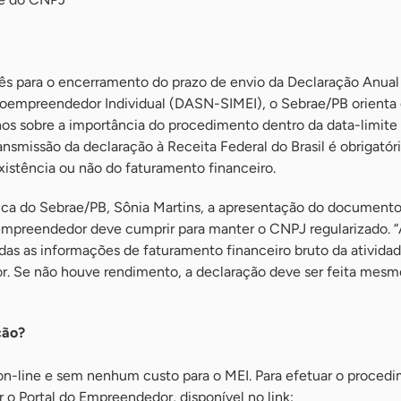
s para o encerramento do prazo de envio da Declaração Anual
oempreendedor Individual (DASN-SIMEI), o Sebrae/PB orienta 
s sobre a importância do procedimento dentro da data-limite p
ansmissão da declaração à Receita Federal do Brasil é obrigatóri
stência ou não do faturamento financeiro.
ica do Sebrae/PB, Sônia Martins, a apresentação do document
 empreendedor deve cumprir para manter o CNPJ regularizado. 
das as informações de faturamento financeiro bruto da ativida
r. Se não houve rendimento, a declaração deve ser feita mesm
ção?
 on-line e sem nenhum custo para o MEI. Para efetuar o proced
 o Portal do Empreendedor, disponível no link: