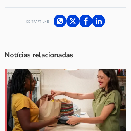
COMPARTILHE
Acesse nossos canais de atendimento
Ficou com alguma dúvida?
.
Se
você é um profissional da imprensa, entre em contato pelo
imprensa@sebrae.com.br
fale com a ASN em cada UF
ou
Notícias relacionadas