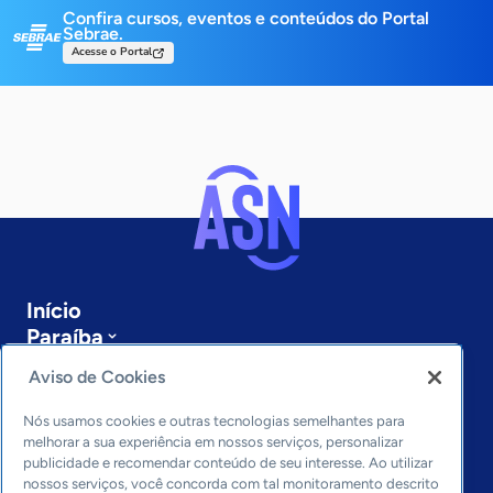
Confira cursos, eventos e conteúdos do Portal
Sebrae.
Acesse o Portal
Início
Paraíba
Sobre a ASN
Aviso de Cookies
Últimas notícias
Entre em contato
Nós usamos cookies e outras tecnologias semelhantes para
Editorias
melhorar a sua experiência em nossos serviços, personalizar
publicidade e recomendar conteúdo de seu interesse. Ao utilizar
Economia & Política
nossos serviços, você concorda com tal monitoramento descrito