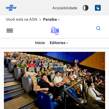
Fale
Acessibilidade
conosco
0
acessibilidade
9
Paraíba
Você está na ASN
Dados
para
busca
Agência
Início
Editorias
Palavra
Sebrae
chave
de
Notícias