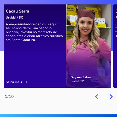
Cacau Serra
Urubici / SC
R
A empreendedora decidiu seguir
seu sonho de ter um negócio
próprio, investiu no mercado de
chocolates e virou atrativo turístico
em Santa Catarina.
Dayana Fabre
Urubici / SC
Saiba mais
1
/10