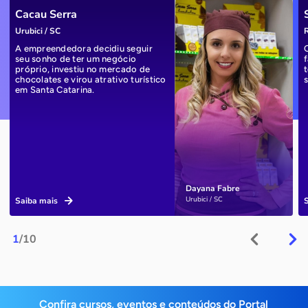
Cacau Serra
Urubici / SC
R
A empreendedora decidiu seguir
seu sonho de ter um negócio
próprio, investiu no mercado de
chocolates e virou atrativo turístico
em Santa Catarina.
Dayana Fabre
Urubici / SC
Saiba mais
1
/10
Confira cursos, eventos e conteúdos do Portal