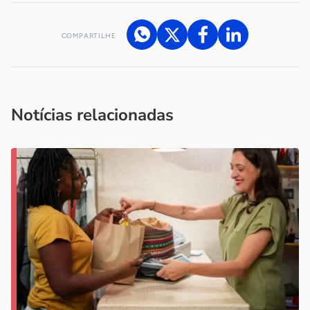
COMPARTILHE
Acesse nossos canais de atendimento
Ficou com alguma dúvida?
.
Se
você é um profissional da imprensa, entre em contato pelo
imprensa@sebrae.com.br
fale com a ASN em cada UF
ou
Notícias relacionadas