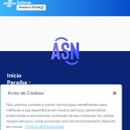
Sebrae.
Acesse o Portal
Início
Paraíba
Sobre a ASN
Aviso de Cookies
Últimas notícias
Entre em contato
Nós usamos cookies e outras tecnologias semelhantes para
Editorias
melhorar a sua experiência em nossos serviços, personalizar
publicidade e recomendar conteúdo de seu interesse. Ao utilizar
Economia & Política
nossos serviços, você concorda com tal monitoramento descrito
em nossa
Política de Privacidade
Inovação & Tecnologia