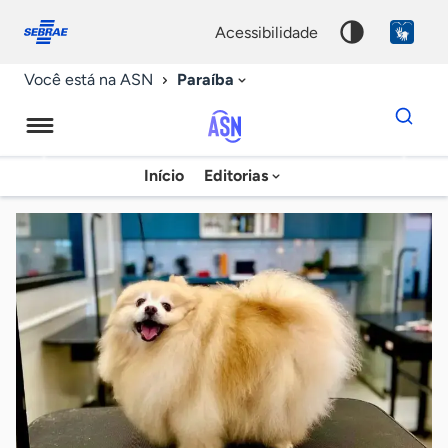
Fale
Acessibilidade
conosco
0
acessibilidade
9
Paraíba
Você está na ASN
Dados
para
busca
Agência
Início
Editorias
Palavra
Sebrae
chave
de
Notícias