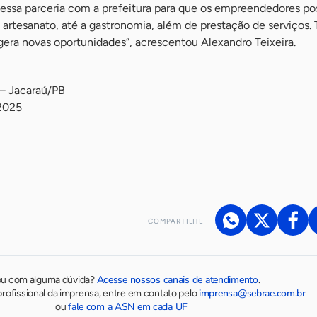
essa parceria com a prefeitura para que os empreendedores p
 artesanato, até a gastronomia, além de prestação de serviços. 
gera novas oportunidades”, acrescentou Alexandro Teixeira.
 – Jacaraú/PB
 2025
COMPARTILHE
Acesse nossos canais de atendimento
ou com alguma dúvida?
.
imprensa@sebrae.com.br
rofissional da imprensa, entre em contato pelo
fale com a ASN em cada UF
ou