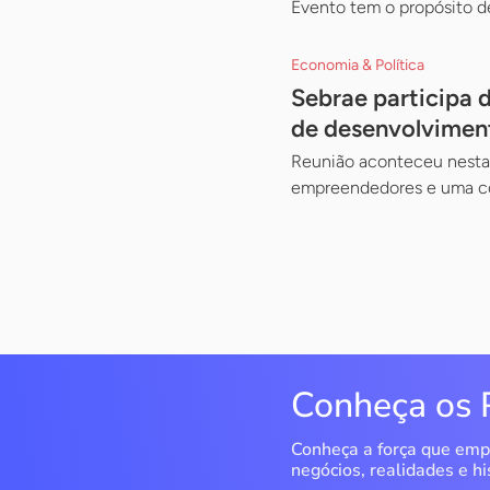
Evento tem o propósito d
Economia & Política
Sebrae participa 
de desenvolvimen
Reunião aconteceu nesta 
empreendedores e uma co
Conheça os 
Conheça a força que emp
negócios, realidades e hi