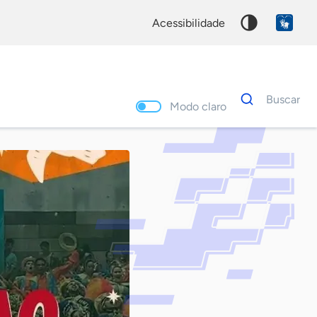
acessibilidade
Dados
Buscar
para
Modo claro
busca
Palavra
chave