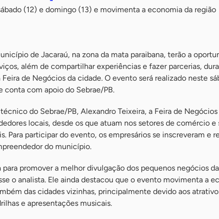
ábado (12) e domingo (13) e movimenta a economia da região
icípio de Jacaraú, na zona da mata paraibana, terão a oportu
viços, além de compartilhar experiências e fazer parcerias, dur
a Feira de Negócios da cidade. O evento será realizado neste sá
 e conta com apoio do Sebrae/PB.
técnico do Sebrae/PB, Alexandro Teixeira, a Feira de Negócios
dedores locais, desde os que atuam nos setores de comércio e 
is. Para participar do evento, os empresários se inscreveram e
mpreendedor do município.
a para promover a melhor divulgação dos pequenos negócios da
isse o analista. Ele ainda destacou que o evento movimenta a 
mbém das cidades vizinhas, principalmente devido aos atrativos
ilhas e apresentações musicais.