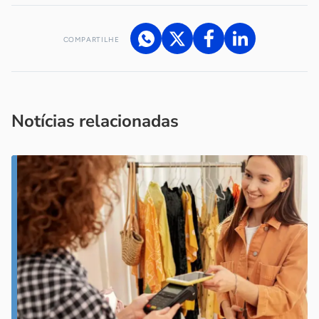
COMPARTILHE
Acesse nossos canais de atendimento
Ficou com alguma dúvida?
.
Se
você é um profissional da imprensa, entre em contato pelo
imprensa@sebrae.com.br
fale com a ASN em cada UF
ou
Notícias relacionadas