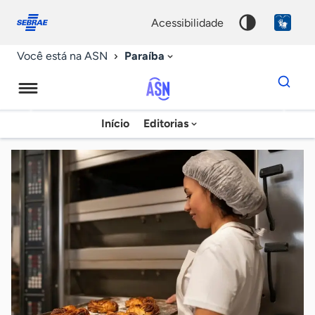
Fale
Acessibilidade
conosco
0
acessibilidade
9
Paraíba
Você está na ASN
Dados
para
busca
Agência
Início
Editorias
Palavra
Sebrae
chave
de
Notícias