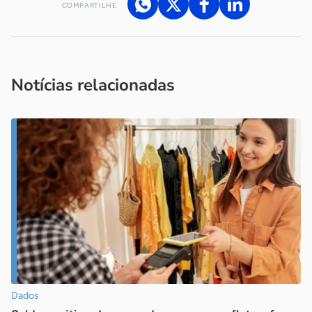
COMPARTILHE
Acesse nossos canais de atendimento
Ficou com alguma dúvida?
.
Se
você é um profissional da imprensa, entre em contato pelo
imprensa@sebrae.com.br
fale com a ASN em cada UF
ou
Notícias relacionadas
Dados