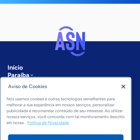
Início
Paraíba
Sobre a ASN
Aviso de Cookies
Últimas notícias
Entre em contato
Nós usamos cookies e outras tecnologias semelhantes para
Editorias
melhorar a sua experiência em nossos serviços, personalizar
publicidade e recomendar conteúdo de seu interesse. Ao utilizar
Economia & Política
nossos serviços, você concorda com tal monitoramento descrito
em nossa
Política de Privacidade
Inovação & Tecnologia
Cultura empreendedora