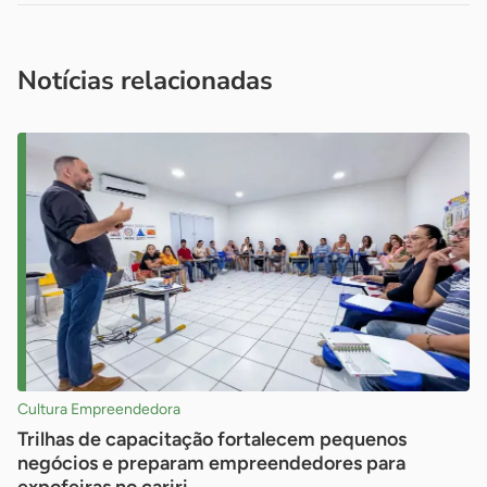
Acesse nossos canais de atendimento
Ficou com alguma dúvida?
.
Se
você é um profissional da imprensa, entre em contato pelo
imprensa@sebrae.com.br
fale com a ASN em cada UF
ou
Notícias relacionadas
Cultura Empreendedora
Trilhas de capacitação fortalecem pequenos
negócios e preparam empreendedores para