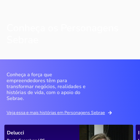
Conheça os Personagens
Sebrae
Conheça a força que
empreendedores têm para
transformar negócios, realidades e
histórias de vida, com o apoio do
Sebrae.
Veja essa e mais histórias em Personagens Sebrae
Delucci