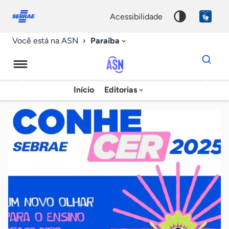
Fale
Acessibilidade
conosco
0
acessibilidade
9
Paraíba
Você está na ASN
Dados
para
busca
Agência
Início
Editorias
Palavra
Sebrae
chave
de
Notícias