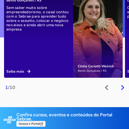
Bento Gonçalves / RS
L
Sem saber muito sobre
empreendedorismo, o casal contou
com o Sebrae para aprender tudo
sobre o assunto, colocar o negócio
nos eixos e ainda abrir uma nova
empresa
Cíntia Ceriotti Weirich
Bento Gonçalves / RS
Saiba mais
1
/10
Confira cursos, eventos e conteúdos do Portal
Sebrae.
Acesse o Portal