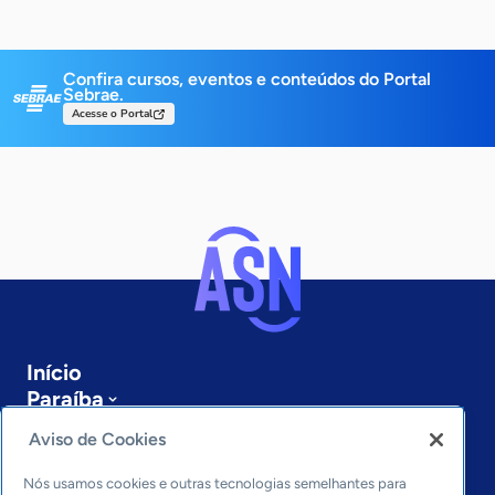
Confira cursos, eventos e conteúdos do Portal
Sebrae.
Acesse o Portal
Início
Paraíba
Sobre a ASN
Aviso de Cookies
Últimas notícias
Entre em contato
Nós usamos cookies e outras tecnologias semelhantes para