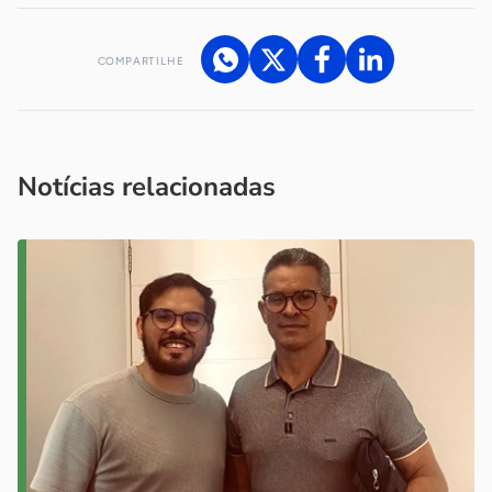
COMPARTILHE
Acesse nossos canais de atendimento
Ficou com alguma dúvida?
.
Se
você é um profissional da imprensa, entre em contato pelo
imprensa@sebrae.com.br
fale com a ASN em cada UF
ou
Notícias relacionadas