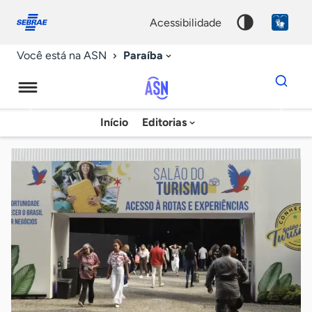
Fale
Acessibilidade
conosco
0
acessibilidade
9
Paraíba
Você está na ASN
Dados
para
busca
Agência
Início
Editorias
Palavra
Sebrae
chave
de
Notícias