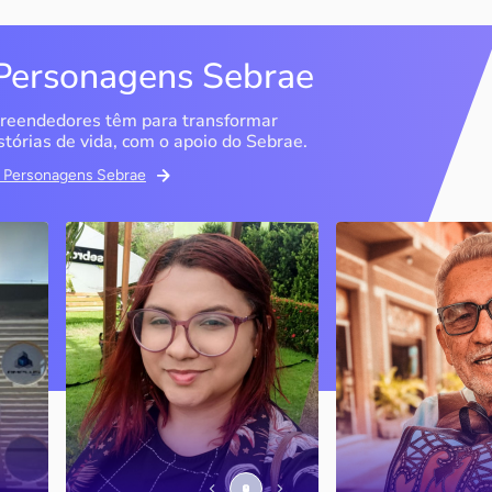
Personagens Sebrae
reendedores têm para transformar
stórias de vida, com o apoio do Sebrae.
em Personagens Sebrae
Memória Ancestral
Espedito Selei
São Luís / MA
Nova Olinda / CE
Ao lado da irmã e com o
Peças criadas pelo
apoio do Sebrae, a Memória
cearense já foram
Ancestral utiliza inteligência
apresentadas em fi
artificial com o objetivo de
novelas, desfiles d
 o
melhorar a qualidade de vida
até em exposições
de pessoas com a doença
internacionais