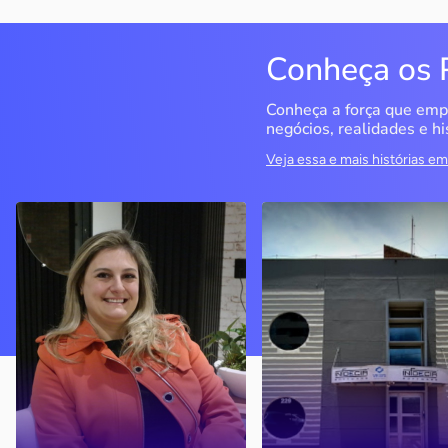
Conheça os 
Conheça a força que emp
negócios, realidades e hi
Veja essa e mais histórias 
Delucci
Infoecia Software
Ltda
Bento Gonçalves / RS
Londrina / PR
Sem saber muito sobre
empreendedorismo, o casal
Com mais de 20 anos de
contou com o Sebrae para
mercado, o empresário
aprender tudo sobre o
contou com o Sebrae para
assunto, colocar o negócio
crescimento do negócio
nos eixos e ainda abrir uma
nova empresa