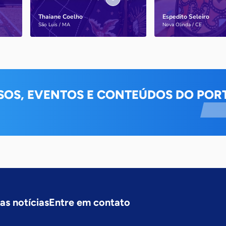
Thaiane Coelho
Espedito Seleiro
Saiba mais
Saiba mais
São Luís / MA
Nova Olinda / CE
SOS, EVENTOS E CONTEÚDOS DO PORT
as notícias
Entre em contato