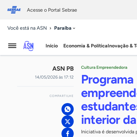
Fale
Acessibilidade
conosco
0
Acesse o Portal Sebrae
9
Paraíba
Você está na ASN
Início
Economia & Política
Inovação & T
Agência
Sebrae
ASN PB
Cultura Empreendedora
de
Programa 
14/05/2026 às 17:12
Notícias
empreend
COMPARTILHE
estudantes
interior d
Iniciativa é desenvolvida