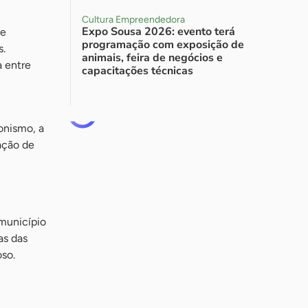
Cultura Empreendedora
Expo Sousa 2026: evento terá
de
programação com exposição de
s.
animais, feira de negócios e
a entre
capacitações técnicas
onismo, a
ação de
 município
as das
oso.