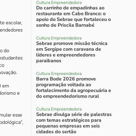
Cultura Empreendedora
Do carrinho de empadinhas ao
restaurante em Cabo Branco: o
apoio do Sebrae que fortaleceu o
e escolar,
sonho de Priscila Barnabé
reendedores
Cultura Empreendedora
Sebrae promove missão técnica
em Sergipe com caravana de
no do
líderes e empreendedores
estudantes
paraibanos
co
novação.
Cultura Empreendedora
Barra Bode 2026 promove
programação voltada ao
B em
fortalecimento da agropecuária e
dorismo e
do empreendedorismo rural
Cultura Empreendedora
Sebrae divulga série de palestras
mular esse
com temas estratégicos para
odológica”,
pequenas empresas em seis
cidades do sertão