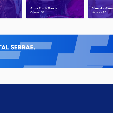
Alma Frutis Garcia
Vaneska Aime
Saiba mais
Saiba mais
Osasco / SP
Amapá / AP
AL SEBRAE.