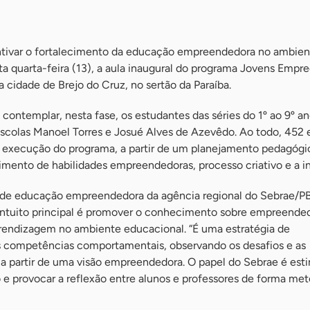
tivar o fortalecimento da educação empreendedora no ambient
ta quarta-feira (13), a aula inaugural do programa Jovens Emp
a cidade de Brejo do Cruz, no sertão da Paraíba.
i contemplar, nesta fase, os estudantes das séries do 1º ao 9º a
scolas Manoel Torres e Josué Alves de Azevêdo. Ao todo, 452 
 execução do programa, a partir de um planejamento pedagógi
imento de habilidades empreendedoras, processo criativo e a i
 de educação empreendedora da agência regional do Sebrae/P
o intuito principal é promover o conhecimento sobre empreende
aprendizagem no ambiente educacional. “É uma estratégia de
 competências comportamentais, observando os desafios e as
 a partir de uma visão empreendedora. O papel do Sebrae é esti
e provocar a reflexão entre alunos e professores de forma met