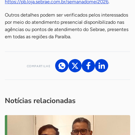
https://pb.loja.sebrae.com.br/semanadomei2026
.
Outros detalhes podem ser verificados pelos interessados
por meio do atendimento presencial disponibilizado nas
agências ou pontos de atendimento do Sebrae, presentes
em todas as regiões da Paraíba.
COMPARTILHE
Acesse nossos canais de atendimento
Ficou com alguma dúvida?
.
Se
você é um profissional da imprensa, entre em contato pelo
imprensa@sebrae.com.br
fale com a ASN em cada UF
ou
Notícias relacionadas