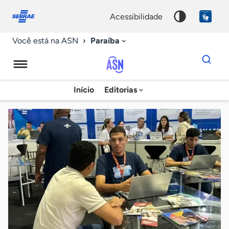
Fale
Acessibilidade
conosco
0
acessibilidade
9
Paraíba
Você está na ASN
Dados
para
busca
Agência
Início
Editorias
Palavra
Sebrae
chave
de
Notícias