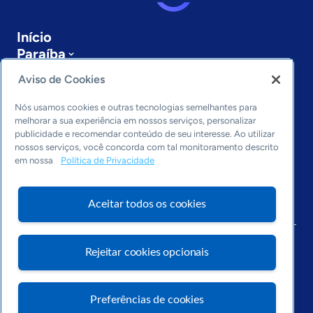
Início
Paraíba
Sobre a ASN
Aviso de Cookies
Últimas notícias
Entre em contato
Nós usamos cookies e outras tecnologias semelhantes para
Editorias
melhorar a sua experiência em nossos serviços, personalizar
publicidade e recomendar conteúdo de seu interesse. Ao utilizar
Economia & Política
nossos serviços, você concorda com tal monitoramento descrito
em nossa
Política de Privacidade
Inovação & Tecnologia
Cultura empreendedora
Dados
Aceitar todos os cookies
Arquivo
Rejeitar cookies opcionais
Preferências de cookies
Visite o Portal Sebrae