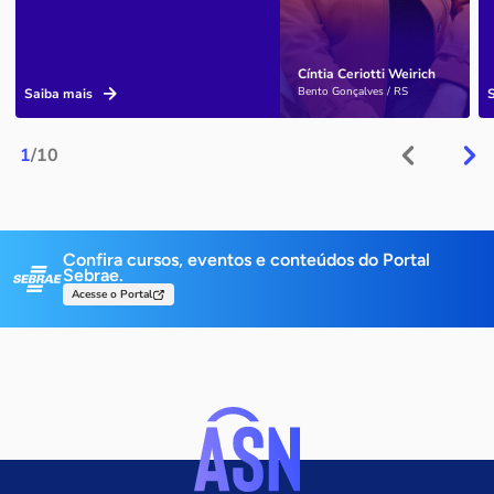
Cíntia Ceriotti Weirich
Bento Gonçalves / RS
Saiba mais
1
/10
Confira cursos, eventos e conteúdos do Portal
Sebrae.
Acesse o Portal