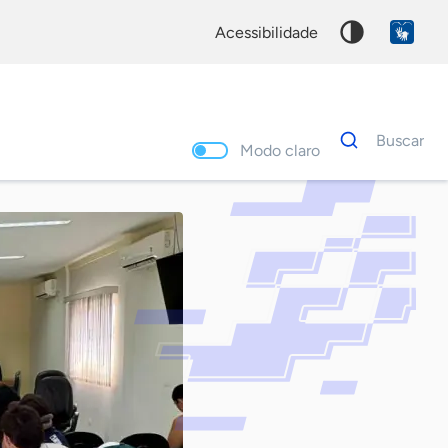
acessibilidade
Dados
Buscar
para
Modo claro
busca
Palavra
chave