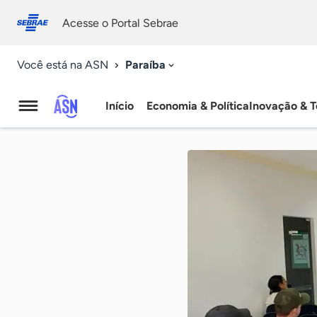
Fale
Acessibilidade
conosco
0
Acesse o Portal Sebrae
9
Paraíba
Você está na ASN
Início
Economia & Política
Inovação & T
Agência
Sebrae
de
Notícias