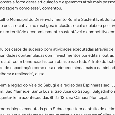
monstra a força dessa articulação e esperamos atrair mais pesso
endizagem como esse”, comentou.
selho Municipal do Desenvolvimento Rural e Sustentável, Júnio
o do associativismo rural gera inclusão social e colabora posit
e um território economicamente sustentável e competitivo em
uitos casos de sucesso com atividades executadas através de
unidades contempladas com investimentos por editais, outras
 até foram beneficiadas com obras e isso tudo é fruto do trab
de de capacitação como essa enriquece ainda mais a caminhad
horar a realidade”, disse.
m a região do Vale do Sabugi e a região das Espinharas são: 
im, São Mamede, Santa Luzia, São José do Sabugi, Salgadinho 
quinta-feira aconteceu das 9h às 12h, na Câmara Municipal.
etodologia executada pelo Sebrae que tem o intuito de estim
es, sejam eles atores do terceiro setor ou dos setores público e