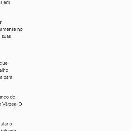
as em
r
ivamente no
 suas
 que
alho
a para
Junco do
e Várzea. O
ular o
 privado,