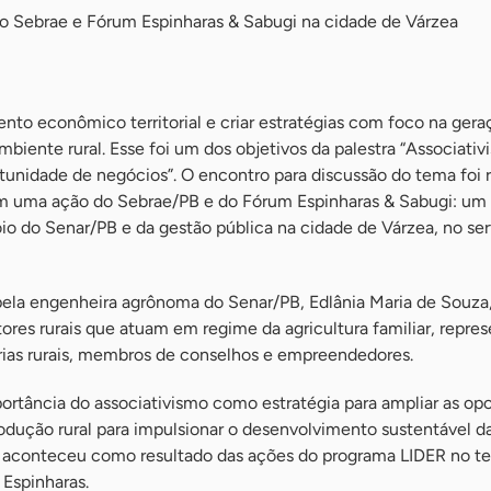
elo Sebrae e Fórum Espinharas & Sabugi na cidade de Várzea
nto econômico territorial e criar estratégias com foco na gera
biente rural. Esse foi um dos objetivos da palestra “Associativ
ortunidade de negócios”. O encontro para discussão do tema foi r
 em uma ação do Sebrae/PB e do Fórum Espinharas & Sabugi: um 
io do Senar/PB e da gestão pública na cidade de Várzea, no ser
 pela engenheira agrônoma do Senar/PB, Edlânia Maria de Souza
res rurais que atuam em regime da agricultura familiar, repre
ias rurais, membros de conselhos e empreendedores.
ortância do associativismo como estratégia para ampliar as op
rodução rural para impulsionar o desenvolvimento sustentável d
 aconteceu como resultado das ações do programa LIDER no ter
 Espinharas.