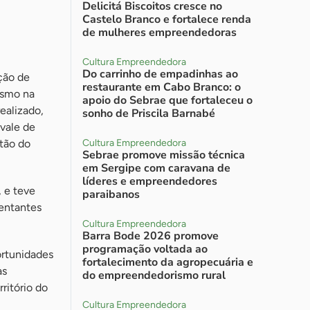
Delicitá Biscoitos cresce no
Castelo Branco e fortalece renda
de mulheres empreendedoras
Cultura Empreendedora
Do carrinho de empadinhas ao
ção de
restaurante em Cabo Branco: o
ismo na
apoio do Sebrae que fortaleceu o
ealizado,
sonho de Priscila Barnabé
vale de
tão do
Cultura Empreendedora
Sebrae promove missão técnica
em Sergipe com caravana de
líderes e empreendedores
, e teve
paraibanos
sentantes
Cultura Empreendedora
Barra Bode 2026 promove
programação voltada ao
ortunidades
fortalecimento da agropecuária e
as
do empreendedorismo rural
ritório do
Cultura Empreendedora