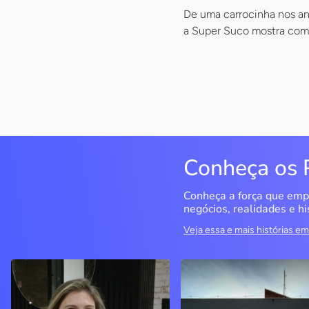
De uma carrocinha nos an
a Super Suco mostra como
Conheça os 
Conheça a força que emp
negócios, realidades e hi
Veja essa e mais histórias 
Delucci
Infoecia Software
Ltda
Bento Gonçalves / RS