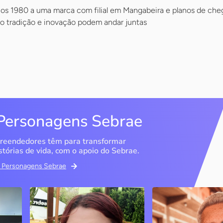
os 1980 a uma marca com filial em Mangabeira e planos de cheg
 tradição e inovação podem andar juntas
Personagens Sebrae
reendedores têm para transformar
stórias de vida, com o apoio do Sebrae.
em Personagens Sebrae
Memória Ancestral
Espedito Selei
São Luís / MA
Nova Olinda / CE