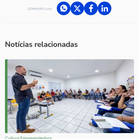
COMPARTILHE
Acesse nossos canais de atendimento
Ficou com alguma dúvida?
.
Se
você é um profissional da imprensa, entre em contato pelo
imprensa@sebrae.com.br
fale com a ASN em cada UF
ou
Notícias relacionadas
Cultura Empreendedora