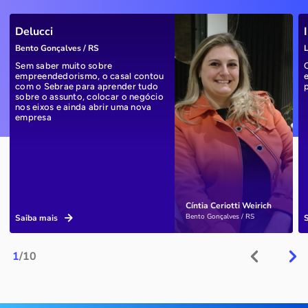
Delucci
Bento Gonçalves / RS
L
Sem saber muito sobre
empreendedorismo, o casal contou
com o Sebrae para aprender tudo
sobre o assunto, colocar o negócio
nos eixos e ainda abrir uma nova
empresa
Cíntia Ceriotti Weirich
Bento Gonçalves / RS
Saiba mais
1
/10