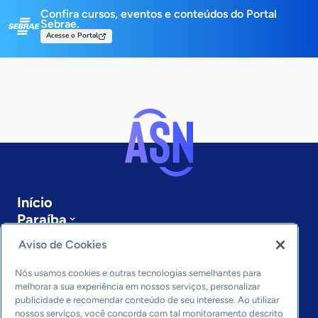
Confira cursos, eventos e conteúdos do Portal
Sebrae.
Acesse o Portal
Início
Paraíba
Sobre a ASN
Aviso de Cookies
Últimas notícias
Entre em contato
Nós usamos cookies e outras tecnologias semelhantes para
Editorias
melhorar a sua experiência em nossos serviços, personalizar
publicidade e recomendar conteúdo de seu interesse. Ao utilizar
Economia & Política
nossos serviços, você concorda com tal monitoramento descrito