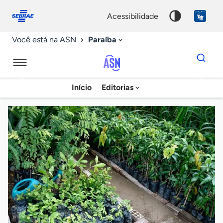
Fale
Acessibilidade
conosco
0
acessibilidade
9
Paraíba
Você está na ASN
Dados
para
busca
Agência
Início
Editorias
Palavra
Sebrae
chave
de
Notícias