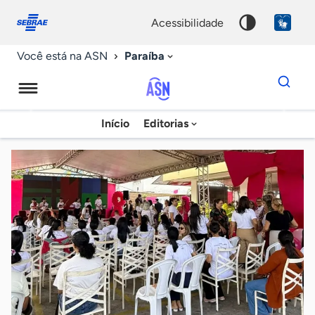
Fale
Acessibilidade
conosco
0
acessibilidade
9
Paraíba
Você está na ASN
Dados
para
busca
Agência
Início
Editorias
Palavra
Sebrae
chave
de
Notícias