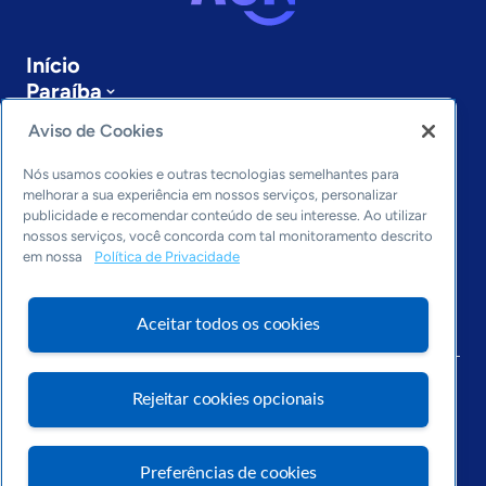
Início
Paraíba
Sobre a ASN
Aviso de Cookies
Últimas notícias
Entre em contato
Nós usamos cookies e outras tecnologias semelhantes para
Editorias
melhorar a sua experiência em nossos serviços, personalizar
publicidade e recomendar conteúdo de seu interesse. Ao utilizar
Economia & Política
nossos serviços, você concorda com tal monitoramento descrito
em nossa
Política de Privacidade
Inovação & Tecnologia
Cultura empreendedora
Dados
Aceitar todos os cookies
Arquivo
Rejeitar cookies opcionais
Preferências de cookies