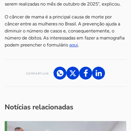
serem realizadas no mês de outubro de 2025”, explicou.
O câncer de mama é a principal causa de morte por
câncer entre as mulheres no Brasil. A prevenção ajuda a
diminuir o número de casos e, consequentemente, o
número de óbitos. As interessadas em fazer a mamografia
podem preencher o formulário
aqui
.
COMPARTILHE
Acesse nossos canais de atendimento
Ficou com alguma dúvida?
.
Se
você é um profissional da imprensa, entre em contato pelo
imprensa@sebrae.com.br
fale com a ASN em cada UF
ou
Notícias relacionadas