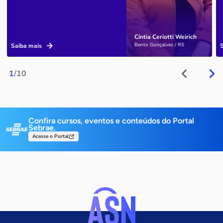
Cíntia Ceriotti Weirich
Bento Gonçalves / RS
Saiba mais
1
/10
Confira cursos, eventos e conteúdos do Portal
Sebrae.
Acesse o Portal