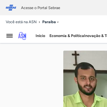
Fale
Acessibilidade
conosco
0
Acesse o Portal Sebrae
9
Paraíba
Você está na ASN
Início
Economia & Política
Inovação & T
Agência
Sebrae
de
Notícias