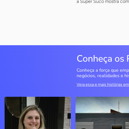
a Super Suco mostra como
Conheça os 
Conheça a força que emp
negócios, realidades e hi
Veja essa e mais histórias 
Delucci
Infoecia Software
Ltda
Bento Gonçalves / RS
Londrina / PR
Sem saber muito sobre
empreendedorismo, o casal
Com mais de 20 anos de