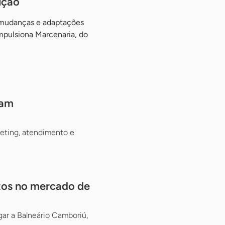
ução
 mudanças e adaptações
mpulsiona Marcenaria, do
ram
eting, atendimento e
tos no mercado de
ar a Balneário Camboriú,