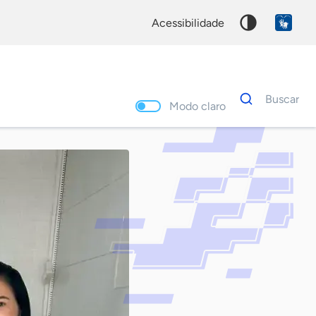
acessibilidade
Dados
Buscar
para
Modo claro
busca
Palavra
chave