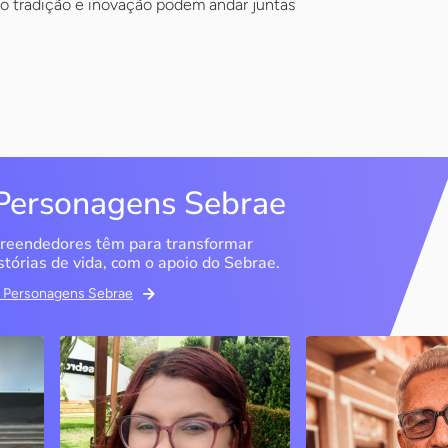
 tradição e inovação podem andar juntas
Personagens Sebrae
reendedores têm para transformar
stórias de vida, com o apoio do Sebrae.
em Personagens Sebrae
Memória Ancestral
Espedito Selei
São Luís / MA
Nova Olinda / CE
Ao lado da irmã e com o
Peças criadas pelo
apoio do Sebrae, a Memória
cearense já foram